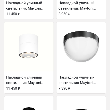
Накладной уличный
Накладной уличный
светильник Maytoni
светильник Maytoni
O310CL-L12GF3K
O310CL-L7W3K
11 450
₽
8 950
₽
Накладной уличный
Накладной уличный
светильник Maytoni
светильник Maytoni
O310CL-L12W3K
O438CL-L12GF3K
11 450
₽
7 390
₽