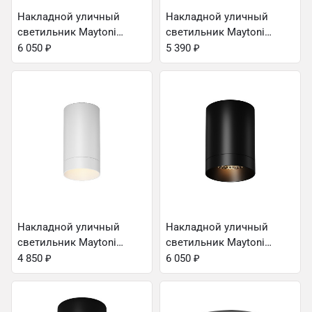
Накладной уличный
Накладной уличный
светильник Maytoni
светильник Maytoni
O500CL-L10W3K
O498CL-L7B3K
6 050
₽
5 390
₽
Накладной уличный
Накладной уличный
светильник Maytoni
светильник Maytoni
O500CL-L5W3K
O500CL-L10B3K
4 850
₽
6 050
₽