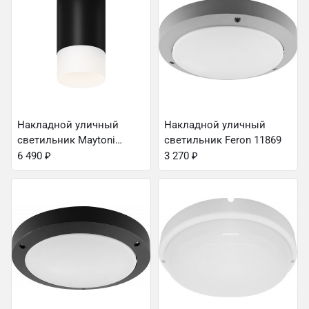
Накладной уличный
Накладной уличный
светильник Maytoni
светильник Feron 11869
O499CL-L10B3K
6 490
₽
3 270
₽