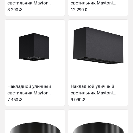
светильник Maytoni
светильник Maytoni
O307CL-01B
O431CL-L30W3K
3 290
₽
12 290
₽
Накладной уличный
Накладной уличный
светильник Maytoni
светильник Maytoni
O309CL-L8GF3K
O309CL-L10GF3K
7 450
₽
9 090
₽