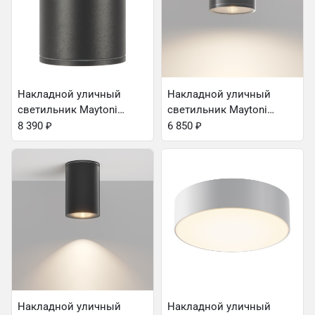
Накладной уличный
Накладной уличный
светильник Maytoni
светильник Maytoni
O306CL-L12GF
O306CL-L7GF
8 390
₽
6 850
₽
Накладной уличный
Накладной уличный