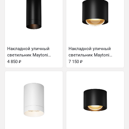
Накладной уличный
Накладной уличный
светильник Maytoni
светильник Maytoni
O500CL-L5B3K
O498CL-L15B3K
4 850
₽
7 150
₽