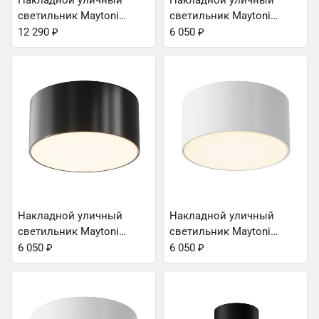
Накладной уличный
Накладной уличный
светильник Maytoni
светильник Maytoni
O431CL-L30W4K
O430CL-L15B4K
12 290
₽
6 050
₽
Накладной уличный
Накладной уличный
светильник Maytoni
светильник Maytoni
O430CL-L15B3K
O430CL-L15W3K
6 050
₽
6 050
₽