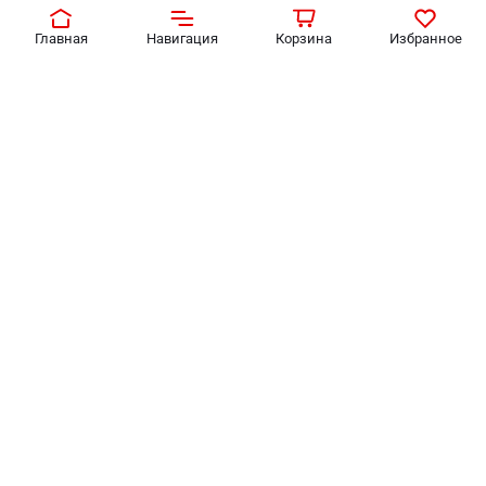
Главная
Навигация
Корзина
Избранное
Накладной уличный
Накладной уличный
светильник Feron 06336
светильник Feron 41146
267
₽
602
₽