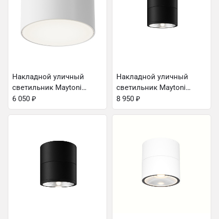
Накладной уличный
Накладной уличный
светильник Maytoni
светильник Maytoni
O430CL-L15W4K
O310CL-L7GF3K
6 050
₽
8 950
₽