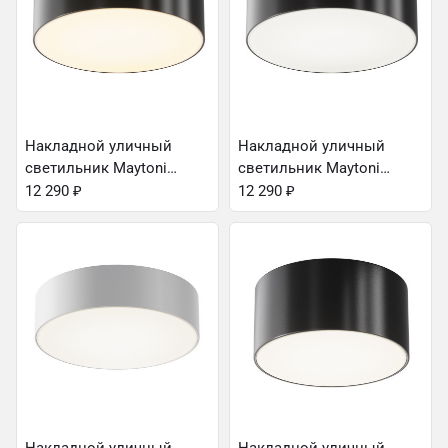
Накладной уличный
Накладной уличный
светильник Maytoni
светильник Maytoni
O431CL-L30B3K
O431CL-L30B4K
12 290
₽
12 290
₽