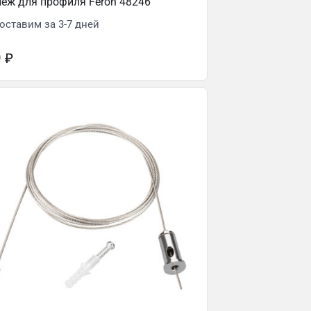
еж для профиля Feron 48246
оставим за 3-7 дней
9
₽