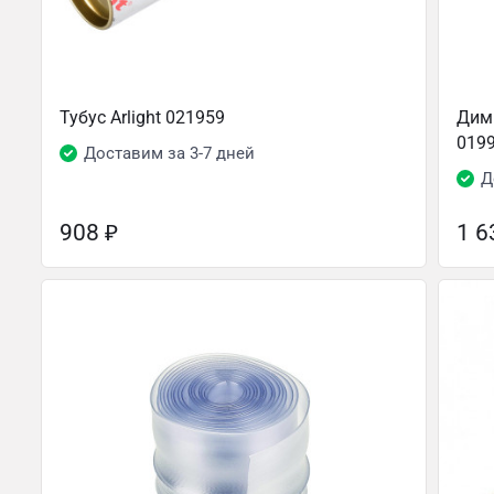
Тубус Arlight 021959
Димм
019
Доставим за 3-7 дней
Д
908
₽
1 