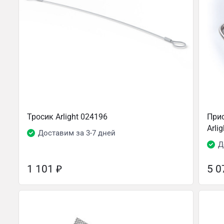
Тросик Arlight 024196
При
Arli
Доставим за 3-7 дней
Д
1 101
₽
5 