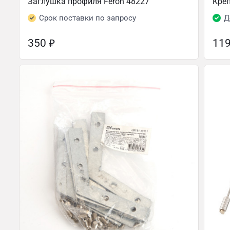
Заглушка профиля Feron 48227
Креп
Срок поставки по запросу
Д
350
₽
11