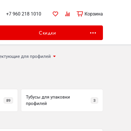
+7 960 218 1010
Найти
Корзина
Корзина
Скидки
ектующие для профилей
Тубусы для упаковки
Саль
89
3
профилей