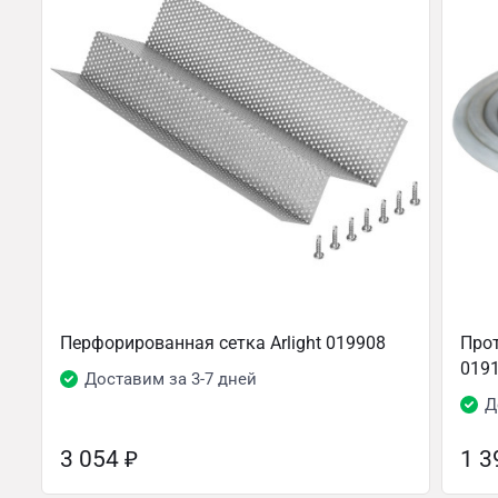
Перфорированная сетка Arlight 019908
Прот
019
Доставим за 3-7 дней
Д
3 054
₽
1 