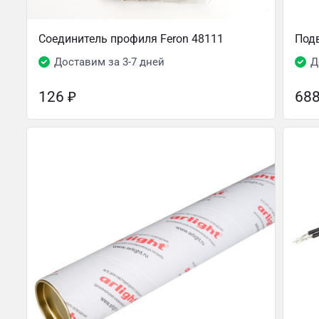
Соединитель профиля Feron 48111
Подв
Доставим за 3-7 дней
Д
126
₽
68