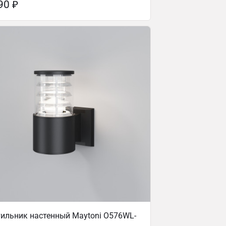
690
₽
ильник настенный Maytoni O576WL-