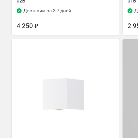
02B
01B
Доставим за 3-7 дней
Д
4 250
₽
2 