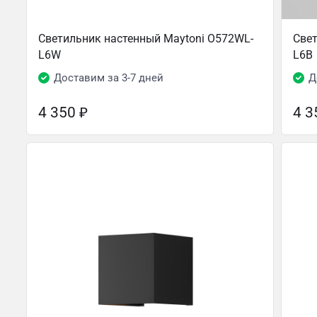
Светильник настенный Maytoni O572WL-
Свет
L6W
L6B
Доставим за 3-7 дней
Д
4 350
₽
4 