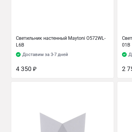
Светильник настенный Maytoni O572WL-
Свет
L6B
01B
Доставим за 3-7 дней
Д
4 350
₽
2 