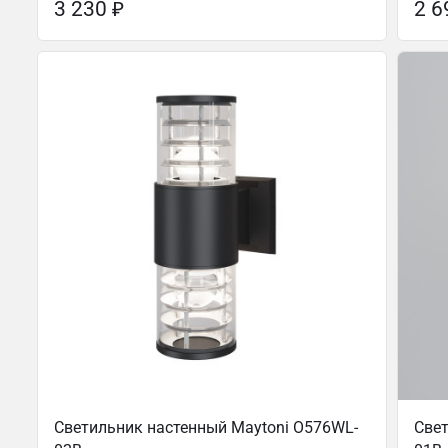
3 230
₽
2 
Светильник настенный Maytoni O576WL-
Свет