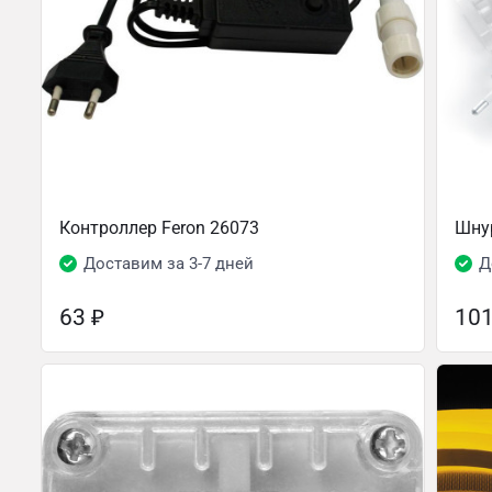
Контроллер Feron 26073
Шнур
Доставим за 3-7 дней
Д
63
₽
10