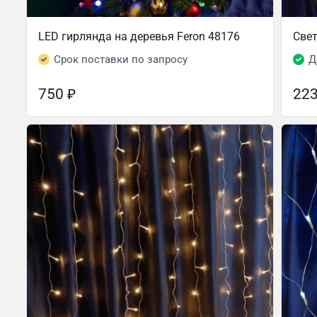
LED гирлянда на деревья Feron 48176
Свет
Срок поставки по запросу
Д
750
₽
22