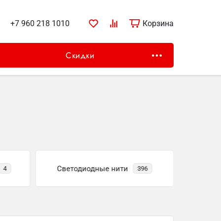
+7 960 218 1010
Найти
Корзина
Корзина
Скидки
Светодиодные нити
Светоди
4
396