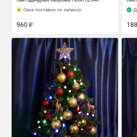
Срок поставки по запросу
Д
960
₽
18