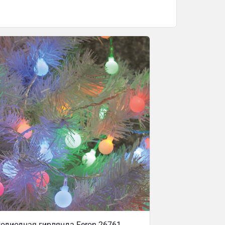
одиодная гирлянда Feron 26761