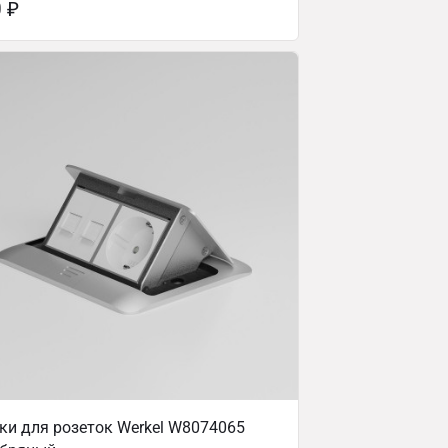
0
₽
и для розеток Werkel W8074065