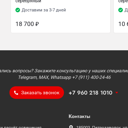
серебряный
сер
Доставим за 3-7 дней
Д
18 700
₽
10
ались вопросы? Закажите консультацию у наших специалис
Telegram, MAX, Whatsapp +7 (911) 400-24-46
+7 960 218 1010
Заказать звонок
Контакты
 и расчёт освещения
185003,
Петрозаводск,
ул