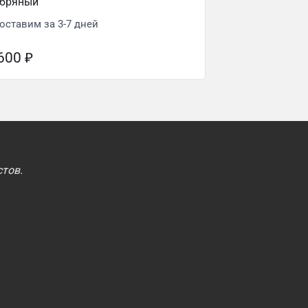
ебряный
оставим за 3-7 дней
 600
₽
тов.
.