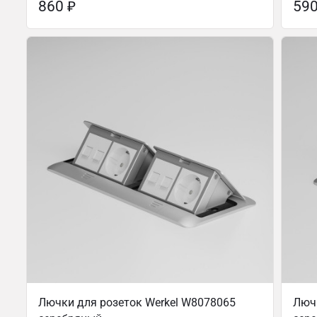
860
₽
59
Лючки для розеток Werkel W8078065
Лючк