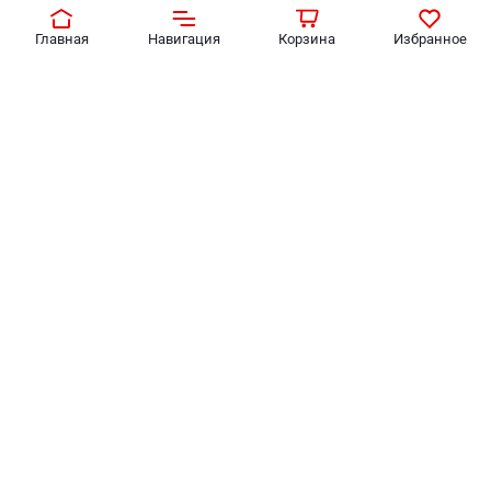
Главная
Навигация
Корзина
Избранное
Лента Maytoni Technical
Лента Maytoni Technical
10132
10128
2 070
₽
1 890
₽