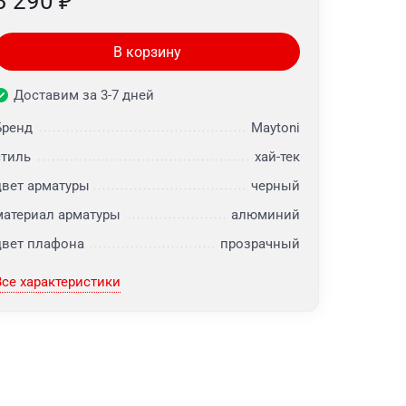
3 290
₽
В корзину
Доставим за 3-7 дней
Бренд
Maytoni
стиль
хай-тек
цвет арматуры
черный
материал арматуры
алюминий
цвет плафона
прозрачный
Все характеристики