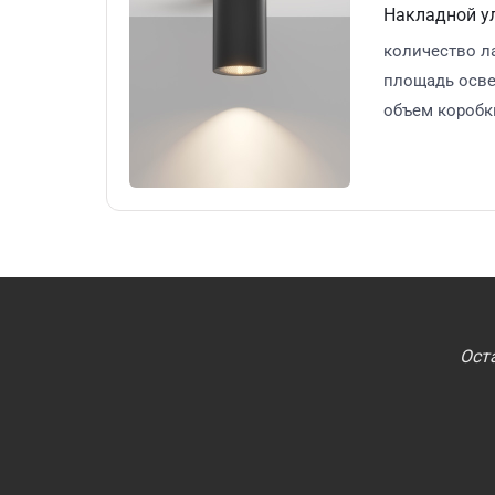
Накладной у
количество л
площадь осв
объем коробк
Ост