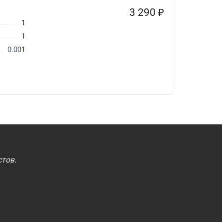
3 290
₽
1
1
0.001
тов.