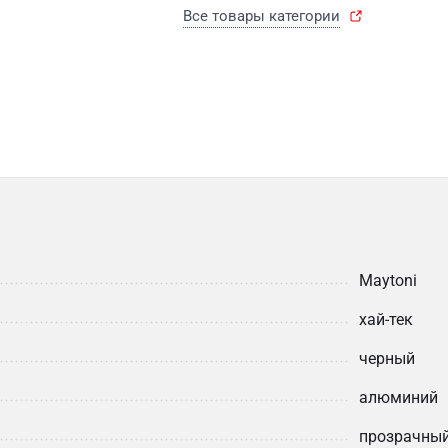
Все товары категории
Maytoni
хай-тек
черный
алюминий
прозрачны