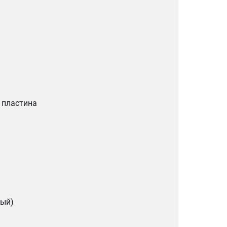
 пластина
лый)