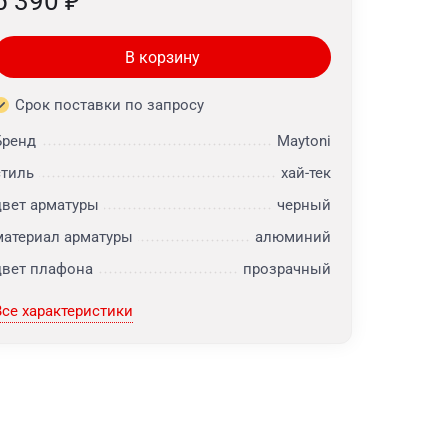
5 390
₽
В корзину
Срок поставки по запросу
Бренд
Maytoni
стиль
хай-тек
цвет арматуры
черный
материал арматуры
алюминий
цвет плафона
прозрачный
Все характеристики