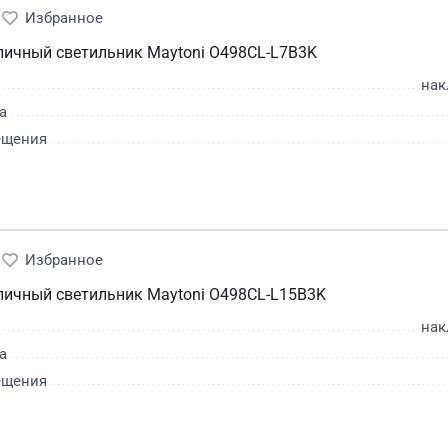
личный светильник Maytoni O498CL-L7B3K
нак
а
ещения
личный светильник Maytoni O498CL-L15B3K
нак
а
ещения