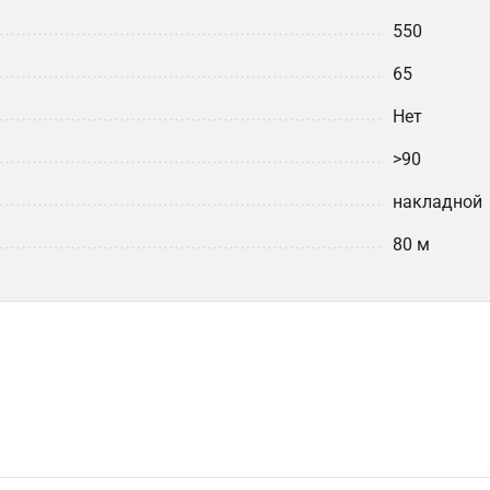
550
65
Нет
>90
накладной
80 м