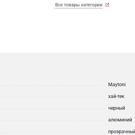
Все товары категории
Maytoni
хай-тек
черный
алюминий
прозрачны