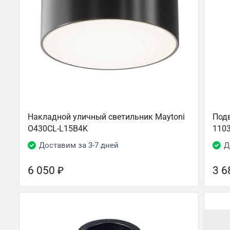
Накладной уличный светильник Maytoni
Подв
O430CL-L15B4K
110
Доставим за 3-7 дней
Д
6 050
₽
3 