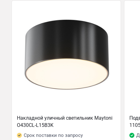
Накладной уличный светильник Maytoni
Подв
O430CL-L15B3K
110
Срок поставки по запросу
Д