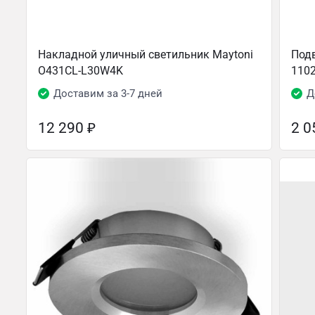
Накладной уличный светильник Maytoni
Подв
O431CL-L30W4K
110
Доставим за 3-7 дней
Д
12 290
₽
2 