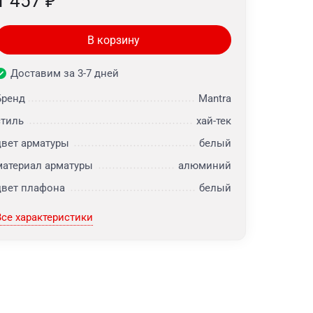
1 457
₽
В корзину
Доставим за 3-7 дней
Бренд
Mantra
стиль
хай-тек
цвет арматуры
белый
материал арматуры
алюминий
цвет плафона
белый
Все характеристики