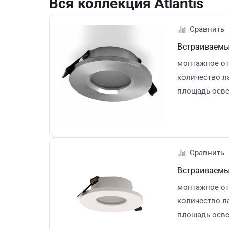
Вся коллекция Atlantis
Встраиваемы
монтажное от
количество л
площадь осв
Встраиваемы
монтажное от
количество л
площадь осв