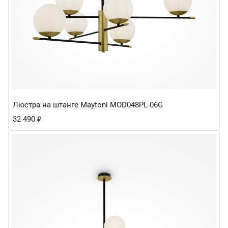
Люстра на штанге Maytoni MOD048PL-06G
32 490
₽