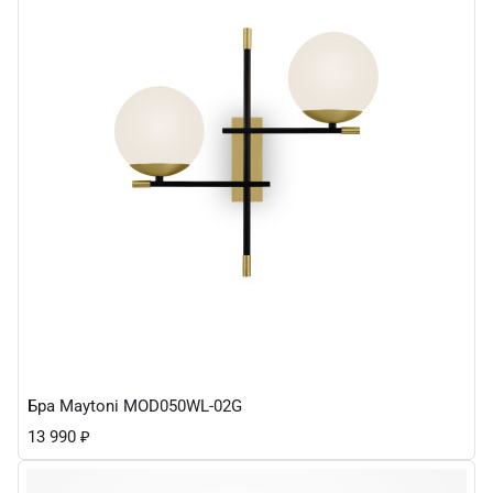
Бра Maytoni MOD050WL-02G
13 990
₽