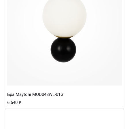
Бра Maytoni MOD048WL-01G
6 540
₽