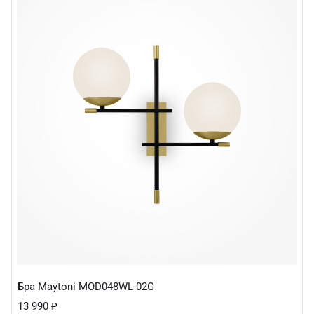
Бра Maytoni MOD048WL-02G
13 990
₽