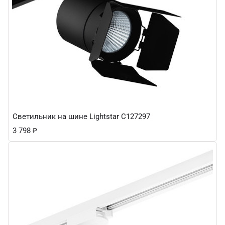
Светильник на шине Lightstar C127297
3 798
₽