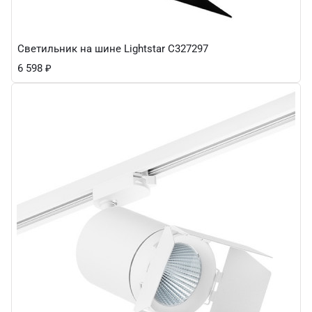
Светильник на шине Lightstar C327297
6 598
₽