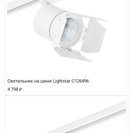
Светильник на шине Lightstar C126496
4 798
₽