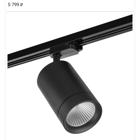
5 799
₽