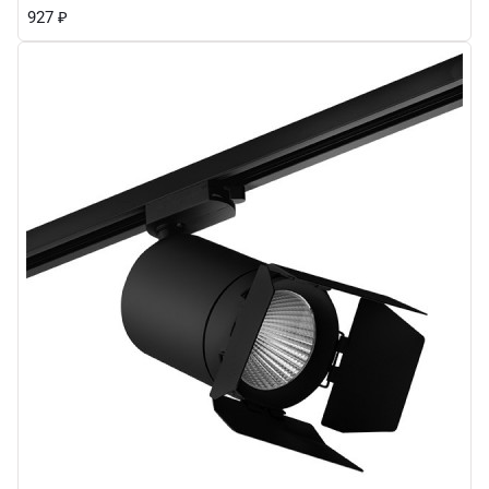
927
₽