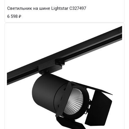
Светильник на шине Lightstar C327497
6 598
₽