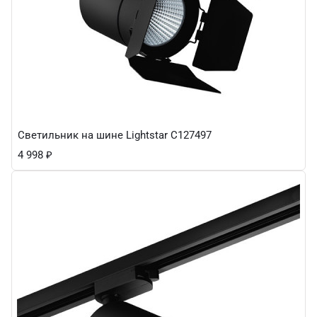
Светильник на шине Lightstar C127497
4 998
₽