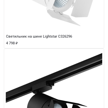
Светильник на шине Lightstar C326296
4 798
₽