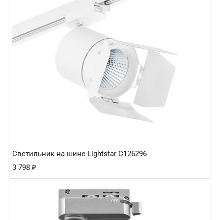
Светильник на шине Lightstar C126296
3 798
₽