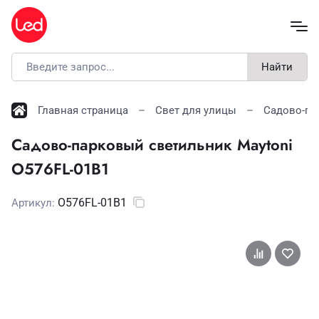
Найти
Главная страница
Свет для улицы
Садово-па
Садово-парковый светильник Maytoni
O576FL-01B1
O576FL-01B1
Артикул: