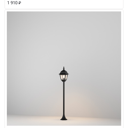
1 910
₽