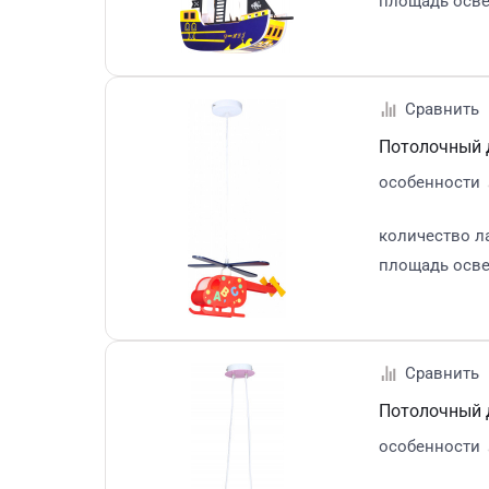
площадь осв
Потолочный д
особенности
количество л
площадь осв
Потолочный д
особенности