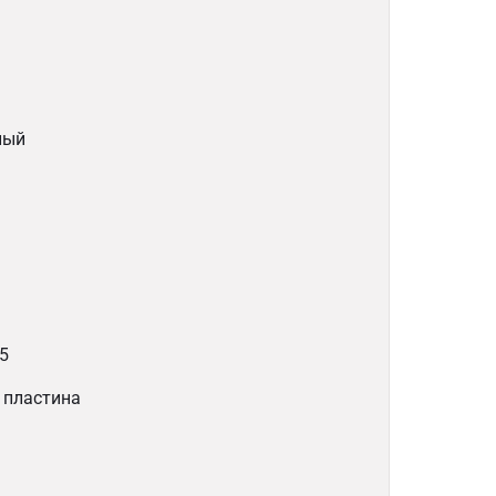
ный
5
 пластина