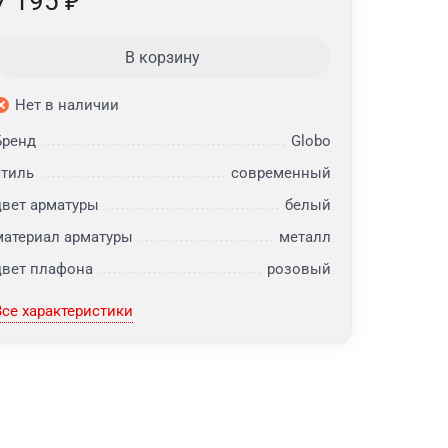
7 195
₽
В корзину
Нет в наличии
Бренд
Globo
стиль
современный
цвет арматуры
белый
материал арматуры
металл
цвет плафона
розовый
Все характеристики