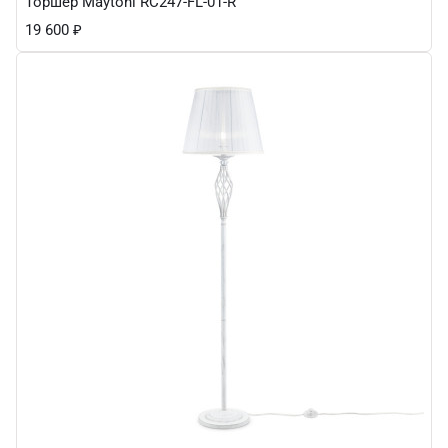
Торшер Maytoni RC247-FL-01-R
19 600
₽