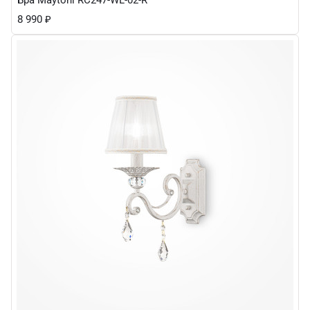
Бра Maytoni RC247-WL-02-R
8 990
₽