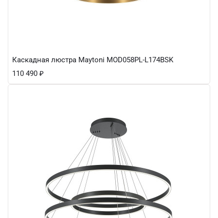
Каскадная люстра Maytoni MOD058PL-L174BSK
110 490
₽