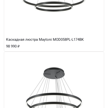
Каскадная люстра Maytoni MOD058PL-L174BK
98 990
₽