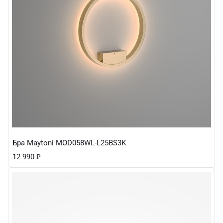
Бра Maytoni MOD058WL-L25BS3K
12 990
₽