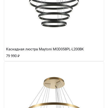
Каскадная люстра Maytoni MOD058PL-L200BK
79 990
₽