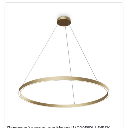
Подвесной светильник Maytoni MOD058PL-L54BSK