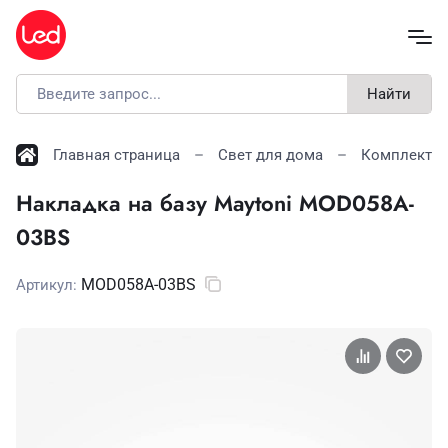
Найти
Главная страница
Свет для дома
Комплекту
Накладка на базу Maytoni MOD058A-
03BS
MOD058A-03BS
Артикул: