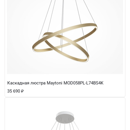
Каскадная люстра Maytoni MOD058PL-L74BS4K
35 690
₽