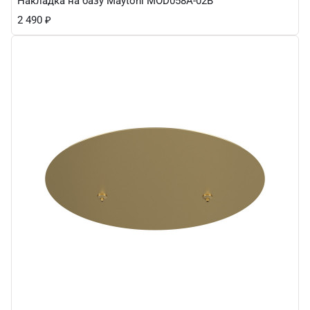
Накладка на базу Maytoni MOD058A-02B
2 490
₽