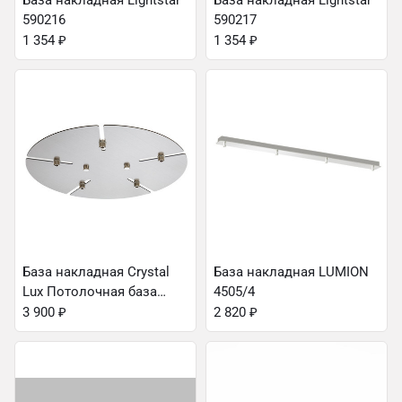
База накладная Lightstar
База накладная Lightstar
590216
590217
1 354
₽
1 354
₽
База накладная Crystal
База накладная LUMION
Lux Потолочная база
4505/4
D350-5 NICKEL
3 900
₽
2 820
₽