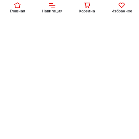
Главная
Навигация
Корзина
Избранное
База накладная Crystal
База накладная Crystal
Lux CLT 060_01 BL
Lux CLT 060_01 BS
2 680
₽
2 650
₽