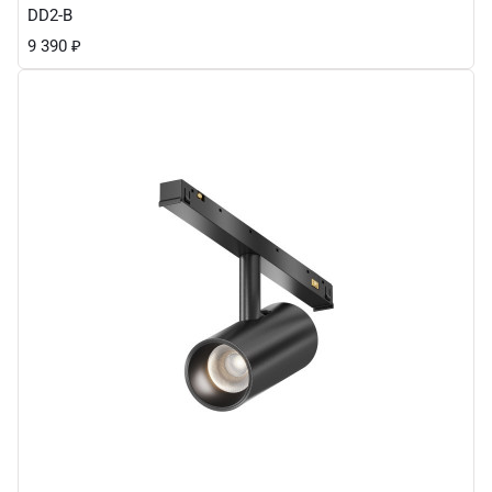
DD2-B
9 390
₽