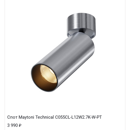
Спот Maytoni Technical C055CL-L12W2.7K-W-PT
3 990
₽