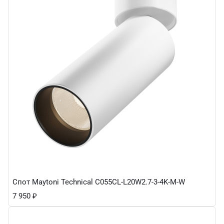
Спот Maytoni Technical C055CL-L20W2.7-3-4K-M-W
7 950
₽