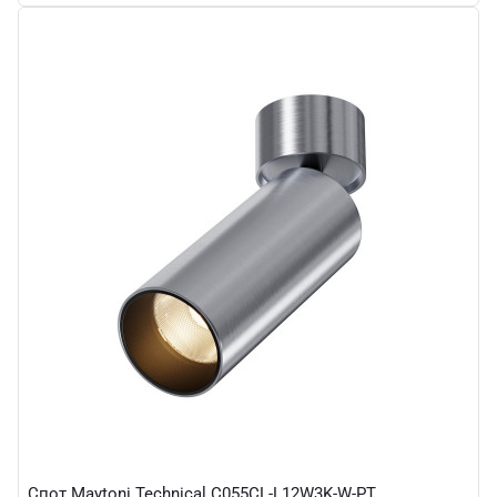
Спот Maytoni Technical C055CL-L12W3K-W-PT