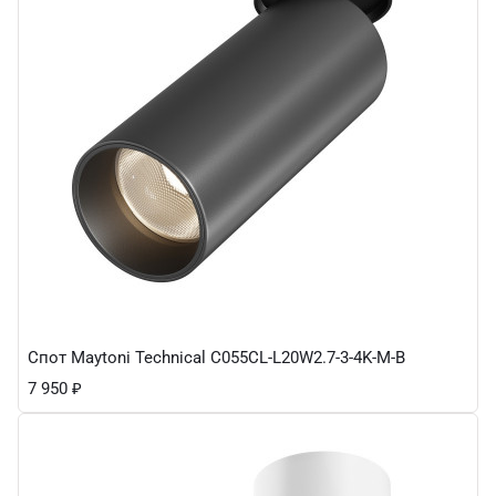
Спот Maytoni Technical C055CL-L20W2.7-3-4K-M-B
7 950
₽