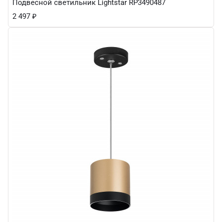
Подвесной светильник Lightstar RP3490487
2 497
₽